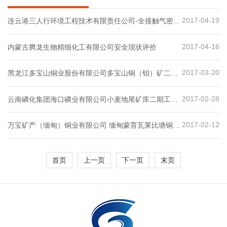
2017-04-19
连云港三人行环境工程技术有限责任公司-全接触气密型
边缘密封、密闭全接液插接式浮盘、密闭浮盘附件构成
的浮顶罐密封系统产品安全性评价报告
2017-04-16
内蒙古腾龙生物精细化工有限公司安全现状评价
2017-03-20
黑龙江多宝山铜业股份有限公司多宝山铜（钼）矿二期
扩建工程采选部分安全预评价
2017-02-28
云南磷化集团海口磷业有限公司小麦地尾矿库二期工程
第二阶段安全设施验收评价
2017-02-12
万宝矿产（缅甸）铜业有限公司 缅甸蒙育瓦莱比塘铜矿
项目（100kt/a阴极铜）选冶工程安全验收评价
首页
上一页
下一页
末页