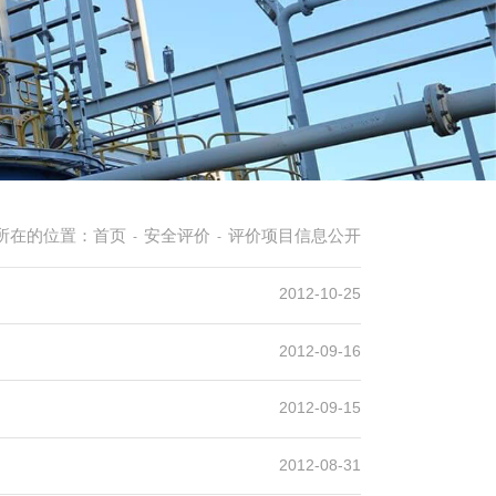
所在的位置：
首页
安全评价
评价项目信息公开
-
-
2012-10-25
2012-09-16
2012-09-15
2012-08-31