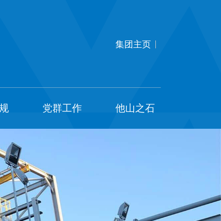
集团主页
规
党群工作
他山之石