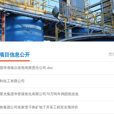
项目信息公开
您
国华准格尔发电有限责任公司.doc
利化工有限公司
星光集团华誉煤焦化有限公司70万吨年捣固焦技改
铁集团公司徐家堡子铁矿地下开采工程安全预评价