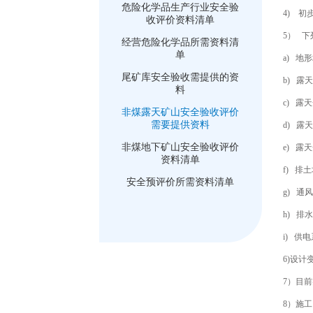
危险化学品生产行业安全验
4) 
收评价资料清单
5） 
经营危险化学品所需资料清
单
a) 地
尾矿库安全验收需提供的资
b) 
料
c) 露
非煤露天矿山安全验收评价
需要提供资料
d) 露
非煤地下矿山安全验收评价
e) 露
资料清单
f) 排
安全预评价所需资料清单
g) 通
h) 排
i) 供
6)设
7）目
8）施