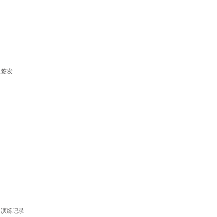
长签发
、演练记录