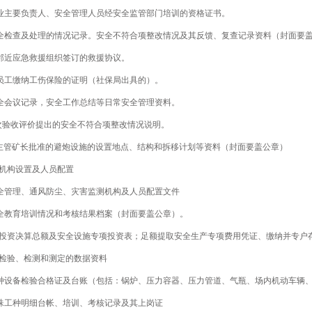
 企业主要负责人、安全管理人员经安全监管部门培训的资格证书。
 安全检查及处理的情况记录。安全不符合项整改情况及其反馈、复查记录资料（封面要
 与邻近应急救援组织签订的救援协议。
 为员工缴纳工伤保险的证明（社保局出具的）。
 安全会议记录，安全工作总结等日常安全管理资料。
 本次验收评价提出的安全不符合项整改情况说明。
由主管矿长批准的避炮设施的设置地点、结构和拆移计划等资料（封面要盖公章）
全机构设置及人员配置
安全管理、通风防尘、灾害监测机构及人员配置文件
安全教育培训情况和考核结果档案（封面要盖公章）。
项目投资决算总额及安全设施专项投资表；足额提取安全生产专项费用凭证、缴纳并专户
安全检验、检测和测定的数据资料
特种设备检验合格证及台账（包括：锅炉、压力容器、压力管道、气瓶、场内机动车辆
特殊工种明细台帐、培训、考核记录及其上岗证