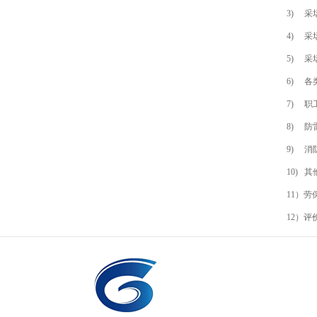
3) 
4) 
5) 
6) 
7) 
8) 
9) 
10)
11）
12）