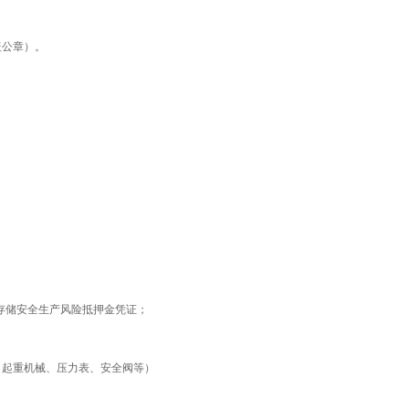
盖公章）。
存储安全生产风险抵押金凭证；
、起重机械、压力表、安全阀等）