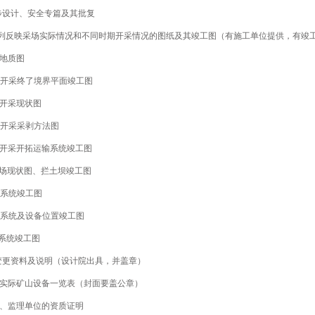
初步设计、安全专篇及其批复
下列反映采场实际情况和不同时期开采情况的图纸及其竣工图（有施工单位提供，有竣
形地质图
露天开采终了境界平面竣工图
天开采现状图
天开采采剥方法图
天开采开拓运输系统竣工图
土场现状图、拦土坝竣工图
风系统竣工图
水系统及设备位置竣工图
电系统竣工图
计变更资料及说明（设计院出具，并盖章）
前实际矿山设备一览表（封面要盖公章）
工、监理单位的资质证明