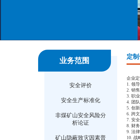
定制
业务范围
企业定
1
.
领导
安全评价
2
.
销售
3
.
职业
安全生产标准化
4
.
团队
5
.
创新
6
.
跨文
非煤矿山安全风险分
7
.
安全
析论证
8
.
财务
9
.
法律
矿山隐蔽致灾因素普
1
0.
战