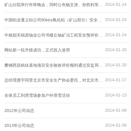
2014-01-24
矿山分院举行年终晚会，同时公布杨文涛、孙胜利等五
位员工为先进个人
2014-01-24
中国铝业遵义铝公司80kt/a氧化铝（矿山部分）安全验
收评价项目顺利通过评审
2014-01-24
中核韶关锦原铀业公司书楼丘铀矿冶工程安全预评价报
告顺利通过评审
2014-01-20
网站新一轮升级成功，正式投入使用
2014-01-20
攀钢西昌钒钛基地项目安全验收评价顺利通过安监局评
审
2014-01-17
总经理龚宇同受北京市安全生产协会委托，对北京市及
周边各安全评价机构的日常工作进行巡查、指导
2014-01-13
全体员工到滑雪场参加户外滑雪活动
2014-01-08
2012年公司动态
2014-01-08
2013年公司动态