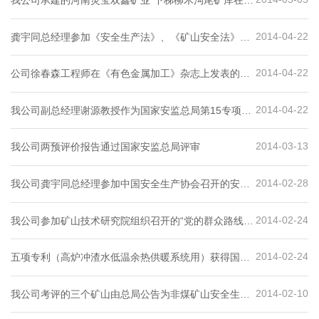
我公司承建的河南灵宝双鑫矿业“下梯柳木沟尾矿库在线
监测系统”建设工程顺利通过验收
2014-04-22
龚宇同总经理参加《安全生产法》、《矿山安全法》修
改意见征集研讨会
2014-04-22
公司徐春森工程师在《有色金属加工》杂志上发表的论
文见刊
2014-04-22
我公司副总经理谢源教授作为国家安监总局第15专项督
查组专家检查洛阳等地区的安全生产工作情况
2014-03-13
我公司两预评价报告通过国家安监总局评审
2014-02-28
我公司龚宇同总经理参加中国安全生产协会召开的安全
评价师继续教育工作专家研讨会
2014-02-24
我公司参加矿山技术研究院组织召开的“党的群众路线教
育实践活动”动员大会
2014-02-24
五项专利（高炉冲渣水低温余热供暖系统用）获得国家
知识产权局颁发的专利证书
2014-02-10
我公司考评的三个矿山由总局公告为非煤矿山安全生产
标准化一级企业。