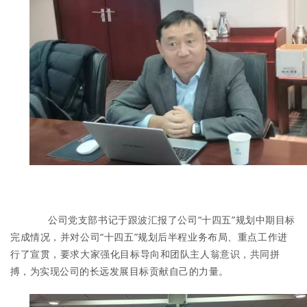
公司党支部书记于跟波
汇报了
公司
“
十四五
”
规划
中期
目标
完成
情况
，
并
对
公司
“
十四
五
”
规划
后半程
业务
布局、
重点工作
进
行了宣贯，要求
大家
强化目标导向和团队主人翁意识，
共同拼
搏，为实现公司的长远发展目标贡献自己的力量。