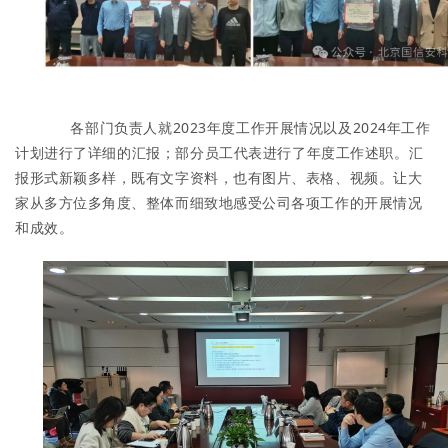
各部门负责人
就
202
3年度
工作
开展情况
以及
2024年工作
计划
进行了
详细的
汇报
；
部分员工
代表
进行了
年度工作
述职
。
汇
报形式新颖多样，既有文字资料，也有图片、表格、视频。让大
家从多方位多角度、整体而细致地感受公司各项工作的开展情况
和成效。