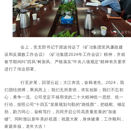
会上，党支部书记于跟波
传达
了《矿冶集团党风廉政建
设和反腐败工作会议》
《矿冶集团
2024年工作会议》精神
，
并
就
春节期间纠
“四风”树新风、严格落实“中央八项规定”精神有关要求
进行了传达部署。
行至岁尾，回望云起；大江奔流，奋楫者先。2024，我
们团结拼搏，乘风而上；我们无所畏惧，求实创新；我们不忘初
心，勇争一流。公司坚定不移用党的二十大精神统一思想、统一
行动，按照公司“十四五”发展规划勾勒的“路线图”，把稳舵、铆足
劲，勠力同心，奋楫笃行，共同开启公司高质量发展的“加速
键”。同时致以新年美好祝愿：祝愿大家，身体健康，工作顺利，
家庭幸福，龙年大吉！